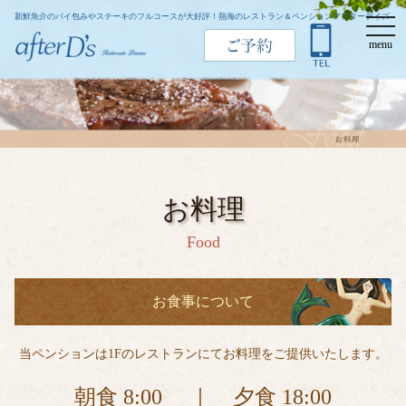
新鮮魚介のパイ包みやステーキのフルコースが大好評！熱海のレストラン＆ペンションアフターデイズ
t
o
menu
g
g
l
e
n
a
v
i
g
a
t
お料理
i
o
Food
n
お食事について
当ペンションは1Fのレストランにてお料理をご提供いたします。
朝食 8:00 ｜ 夕食 18:00