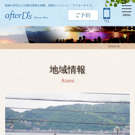
熱海や伊豆などの観光情報を掲載。熱海のペンション「アフターデイズ」
t
o
menu
g
g
l
e
n
a
v
i
g
a
t
地域情報
i
o
Atami
n