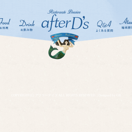
COPYRIGHT(C) アフターデイズ ALL RIGHTS RESERVED.
|
Designed by GR